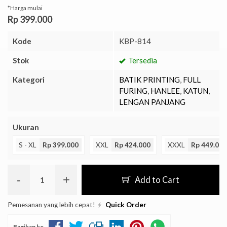
*Harga mulai
Rp 399.000
Kode
KBP-814
Stok
Tersedia
Kategori
BATIK PRINTING
,
FULL
FURING
,
HANLEE
,
KATUN
,
LENGAN PANJANG
Ukuran
S - XL
Rp 399.000
XXL
Rp 424.000
XXXL
Rp 449.000
-
+
Add to Cart
Pemesanan yang lebih cepat!
Quick Order
Bagikan ke