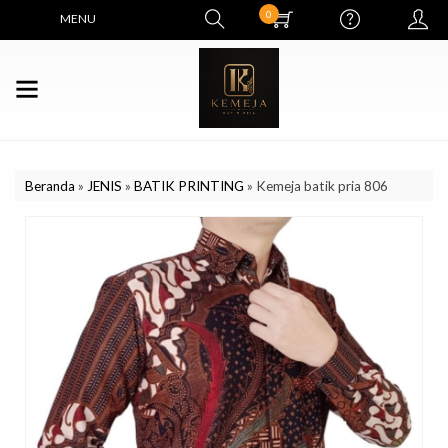
0
MENU
Beranda
»
JENIS
»
BATIK PRINTING
»
Kemeja batik pria 806