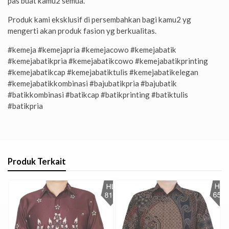
pas buat kamu2 semua.
Produk kami eksklusif di persembahkan bagi kamu2 yg
mengerti akan produk fasion yg berkualitas.
#kemeja #kemejapria #kemejacowo #kemejabatik
#kemejabatikpria #kemejabatikcowo #kemejabatikprinting
#kemejabatikcap #kemejabatiktulis #kemejabatikelegan
#kemejabatikkombinasi #bajubatikpria #bajubatik
#batikkombinasi #batikcap #batikprinting #batiktulis
#batikpria
Produk Terkait