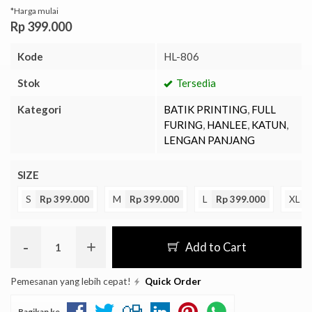
*Harga mulai
Rp 399.000
Kode
HL-806
Stok
Tersedia
Kategori
BATIK PRINTING
,
FULL
FURING
,
HANLEE
,
KATUN
,
LENGAN PANJANG
SIZE
S
Rp 399.000
M
Rp 399.000
L
Rp 399.000
XL
-
+
Add to Cart
Pemesanan yang lebih cepat!
Quick Order
Bagikan ke