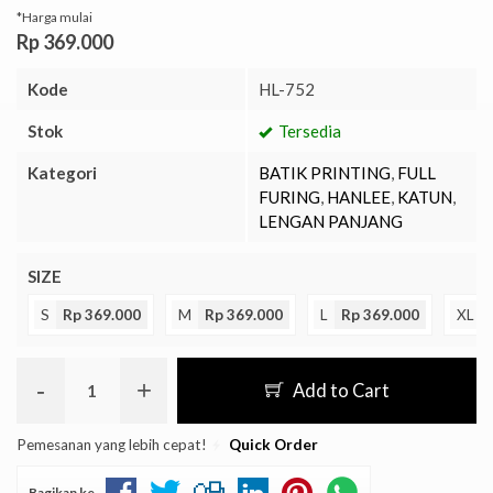
*Harga mulai
Rp 369.000
Kode
HL-752
Stok
Tersedia
Kategori
BATIK PRINTING
,
FULL
FURING
,
HANLEE
,
KATUN
,
LENGAN PANJANG
SIZE
S
Rp 369.000
M
Rp 369.000
L
Rp 369.000
XL
-
+
Add to Cart
Pemesanan yang lebih cepat!
Quick Order
Bagikan ke