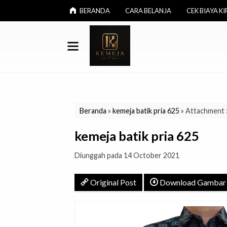
BERANDA
CARA BELANJA
CEK BIAYA KI
Beranda
»
kemeja batik pria 625
» Attachment :
kemeja batik pria 625
Diunggah pada 14 October 2021
Original Post
Download Gambar