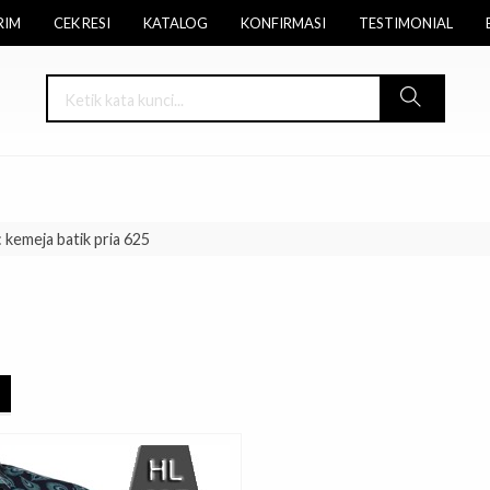
RIM
CEK RESI
KATALOG
KONFIRMASI
TESTIMONIAL
 kemeja batik pria 625